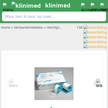
klinimed
Home
»
Verbandmiddelen
»
Hechtpleisters en pleisterrol
138
»
Micropo