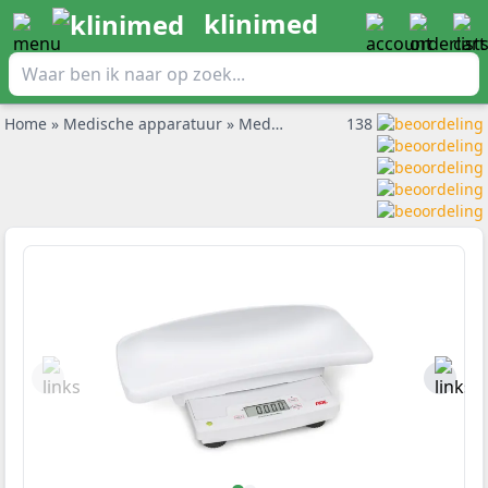
klinimed
Home
»
Medische apparatuur
»
Medische weegschalen
138
»
ADE bab