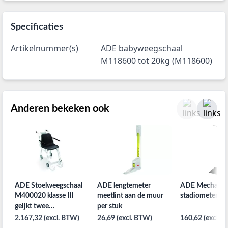
Specificaties
Artikelnummer(s)
ADE babyweegschaal
M118600 tot 20kg (M118600)
Anderen bekeken ook
ADE Stoelweegschaal
ADE lengtemeter
ADE Mechanis
M400020 klasse III
meetlint aan de muur
stadiometer 
geijkt twee
per stuk
zwenkwielen
2.167,32 (excl. BTW)
26,69 (excl. BTW)
160,62 (excl. 