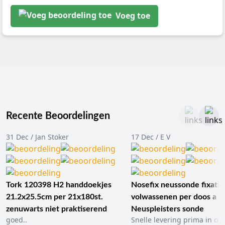
Voeg toe
Recente Beoordelingen
31 Dec / Jan Stoker
17 Dec / E V
Tork 120398 H2 handdoekjes
Nosefix neussonde fixatie
21.2x25.5cm per 21x180st.
volwassenen per doos a 1
zenuwarts niet praktiserend
Neuspleisters sonde
goed..
Snelle levering prima in ord