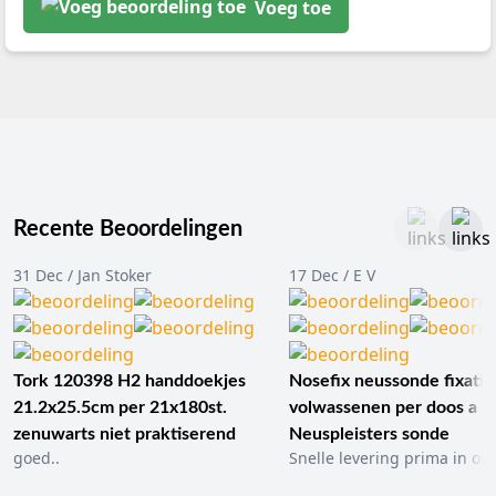
Voeg toe
Recente Beoordelingen
31 Dec / Jan Stoker
17 Dec / E V
Tork 120398 H2 handdoekjes
Nosefix neussonde fixatie
21.2x25.5cm per 21x180st.
volwassenen per doos a 1
zenuwarts niet praktiserend
Neuspleisters sonde
goed..
Snelle levering prima in ord