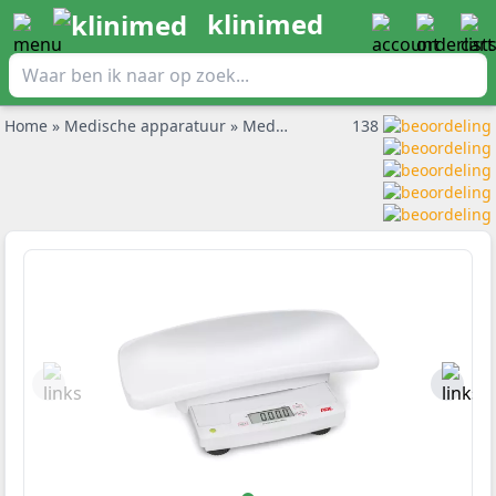
klinimed
Home
»
Medische apparatuur
»
Medische weegschalen
138
»
ADE bab