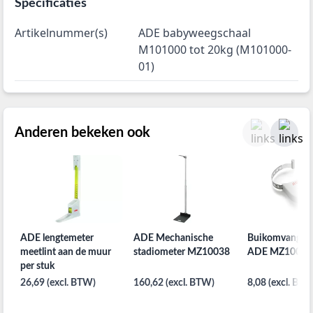
Specificaties
Artikelnummer(s)
ADE babyweegschaal
M101000 tot 20kg (M101000-
01)
Anderen bekeken ook
ADE lengtemeter
ADE Mechanische
Buikomvangme
meetlint aan de muur
stadiometer MZ10038
ADE MZ10021
per stuk
26,69 (excl. BTW)
160,62 (excl. BTW)
8,08 (excl. BTW