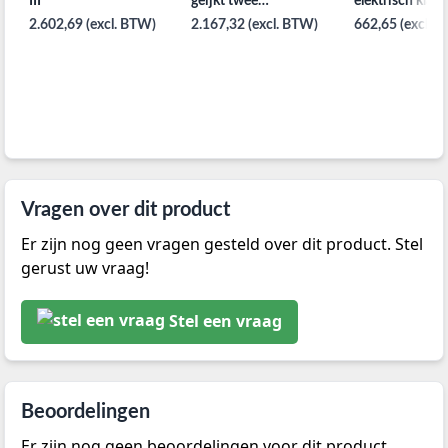
III
geijkt twee
elektrisch klass
zwenkwielen
2.602,69 (excl. BTW)
2.167,32 (excl. BTW)
662,65 (excl. 
Vragen over dit product
Er zijn nog geen vragen gesteld over dit product. Stel
gerust uw vraag!
Stel een vraag
Beoordelingen
Er zijn nog geen beoordelingen voor dit product,