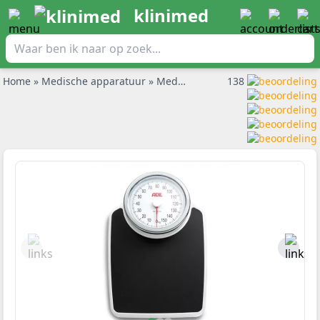
klinimed
Home
»
Medische apparatuur
»
Medische weegschalen
138
»
ADE kla