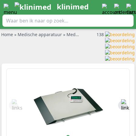
klinimed
Home
»
Medische apparatuur
»
Medische weegschalen
138
»
Rolstoel