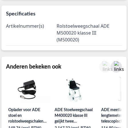
Specificaties
Artikelnummer(s)
Rolstoelweegschaal ADE
M500020 klasse III
(M500020)
Anderen bekeken ook
Oplader voor ADE
ADE Stoelweegschaal
ADE meetlat
stoel en
M400020 klasse III
lengtemeter
rolstoelweegschalen
geijkt twee
telescopisch 
M400020-M500020
zwenkwielen
per stuk