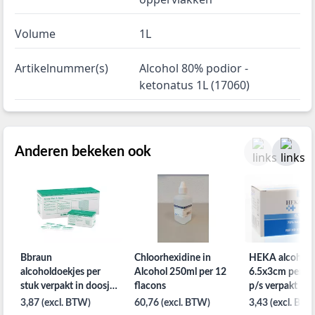
Volume
1L
Artikelnummer(s)
Alcohol 80% podior -
ketonatus 1L (17060)
Anderen bekeken ook
Bbraun
Chloorhexidine in
HEKA alcohold
alcoholdoekjes per
Alcohol 250ml per 12
6.5x3cm per 10
stuk verpakt in doosje
flacons
p/s verpakt
van 100st.
3,87 (excl. BTW)
60,76 (excl. BTW)
3,43 (excl. BTW