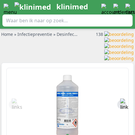
klinimed
Home
»
Infectiepreventie
»
Desinfectiemiddel
»
138
Alcohol 80% podio