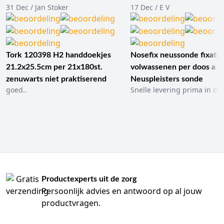
31 Dec / Jan Stoker
17 Dec / E V
Tork 120398 H2 handdoekjes
Nosefix neussonde fixatie
21.2x25.5cm per 21x180st.
volwassenen per doos a 1
zenuwarts niet praktiserend
Neuspleisters sonde
goed..
Snelle levering prima in ord
Productexperts uit de zorg
Persoonlijk advies en antwoord op al jouw
productvragen.