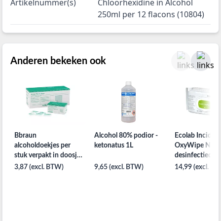
Artikelnummer(s)
Chloorhexidine in Alcohol
250ml per 12 flacons (10804)
Anderen bekeken ook
Bbraun
Alcohol 80% podior -
Ecolab Incidin
alcoholdoekjes per
ketonatus 1L
OxyWipe NG
stuk verpakt in doosje
desinfectiedoek
van 100st.
100ST
3,87 (excl. BTW)
9,65 (excl. BTW)
14,99 (excl. B