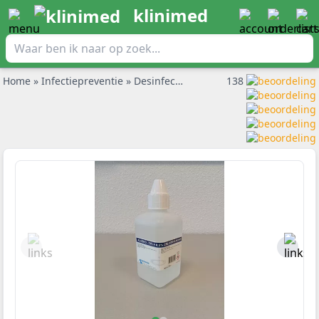
klinimed
Home
»
Infectiepreventie
»
Desinfectiemiddel
»
138
Chloorhexidine in