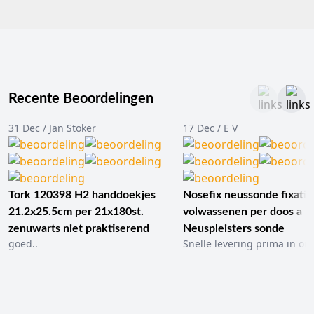
Recente Beoordelingen
31 Dec / Jan Stoker
17 Dec / E V
Tork 120398 H2 handdoekjes
Nosefix neussonde fixatie
21.2x25.5cm per 21x180st.
volwassenen per doos a 1
zenuwarts niet praktiserend
Neuspleisters sonde
goed..
Snelle levering prima in ord