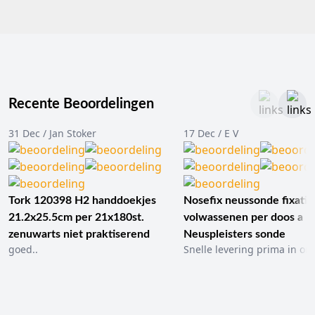
Recente Beoordelingen
31 Dec / Jan Stoker
17 Dec / E V
Tork 120398 H2 handdoekjes
Nosefix neussonde fixatie
21.2x25.5cm per 21x180st.
volwassenen per doos a 1
zenuwarts niet praktiserend
Neuspleisters sonde
goed..
Snelle levering prima in ord