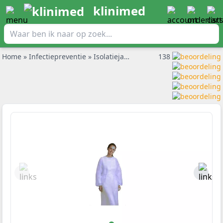
klinimed
Home
»
Infectiepreventie
»
Isolatiejassen
»
Beschermjas Barrier bl
138