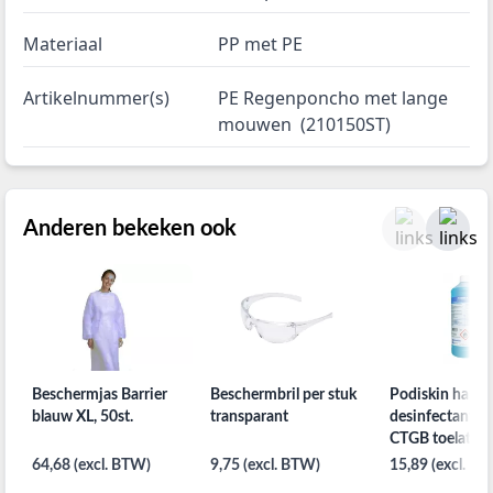
Materiaal
PP met PE
Artikelnummer(s)
PE Regenponcho met lange
mouwen (210150ST)
Anderen bekeken ook
Beschermjas Barrier
Beschermbril per stuk
Podiskin hand 
blauw XL, 50st.
transparant
desinfectant 1
CTGB toelating
64,68 (excl. BTW)
9,75 (excl. BTW)
15,89 (excl. B