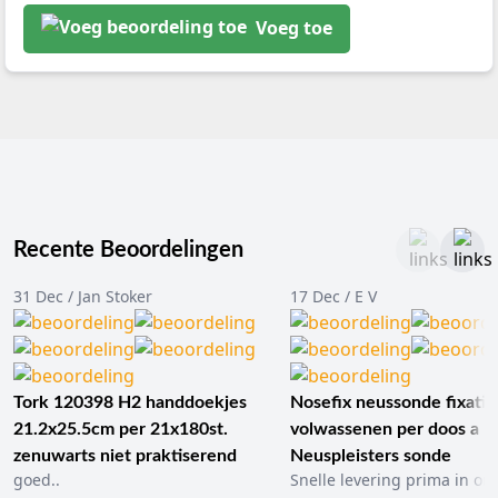
Voeg toe
Recente Beoordelingen
31 Dec / Jan Stoker
17 Dec / E V
Tork 120398 H2 handdoekjes
Nosefix neussonde fixatie
21.2x25.5cm per 21x180st.
volwassenen per doos a 1
zenuwarts niet praktiserend
Neuspleisters sonde
goed..
Snelle levering prima in ord