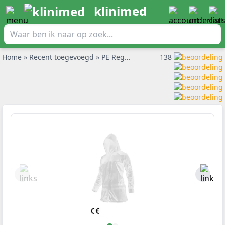
klinimed
Home
»
Recent toegevoegd
»
PE Regenponcho met lange mouwen
138