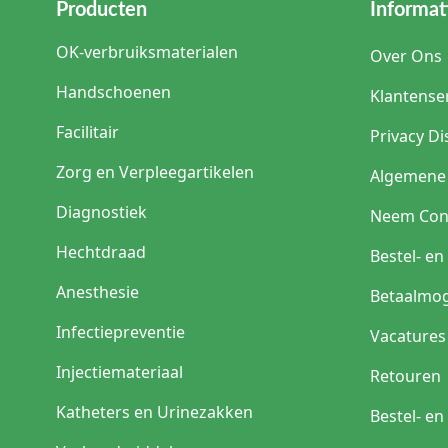
Producten
Informat
OK-verbruiksmaterialen
Over Ons
Handschoenen
Klantense
Facilitair
Privacy Di
Zorg en Verpleegartikelen
Algemene
Diagnostiek
Neem Con
Hechtdraad
Bestel- e
Anesthesie
Betaalmog
Infectiepreventie
Vacatures
Injectiemateriaal
Retouren
Katheters en Urinezakken
Bestel- e