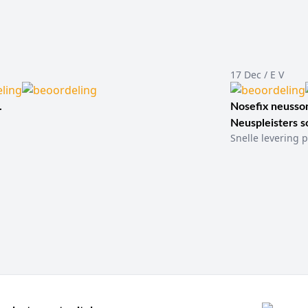
17 Dec / E V
.
Nosefix neusson
Neuspleisters 
Snelle levering p