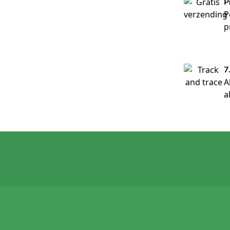
P
P
p
7
A
a