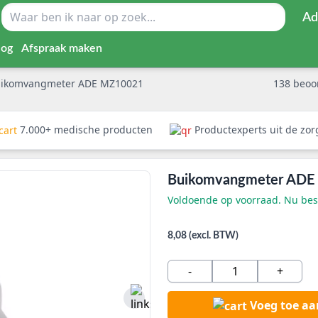
Ad
log
Afspraak maken
ikomvangmeter ADE MZ10021
138
beoo
7.000+ medische producten
Productexperts uit de zo
Buikomvangmeter AD
Voldoende op voorraad. Nu best
8,08 (excl. BTW)
-
+
Voeg toe a