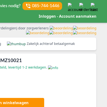
vies nodig?
085-744-1446
Inloggen - Account aanmaken
rdeling(en) door zorgverleners
rg
Zakelijk achteraf betaalgemak
E MZ10021
eld, levertijd 1-2 werkdagen.
an winkelwagen