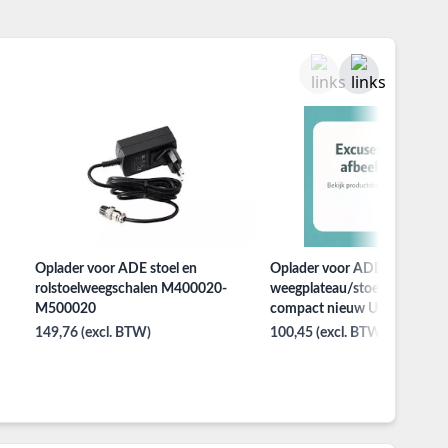
Oplader voor ADE stoel en
Oplader voor ADE
rolstoelweegschalen M400020-
weegplateau/stoel tbv displa
M500020
compact nieuw UITLOPEND
149,76 (excl. BTW)
100,45 (excl. BTW)