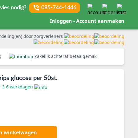
vies nodig?
085-744-1446
Inloggen - Account aanmaken
rdeling(en) door zorgverleners
rg
Zakelijk achteraf betaalgemak
rips glucose per 50st.
er 3-6 werkdagen
an winkelwagen