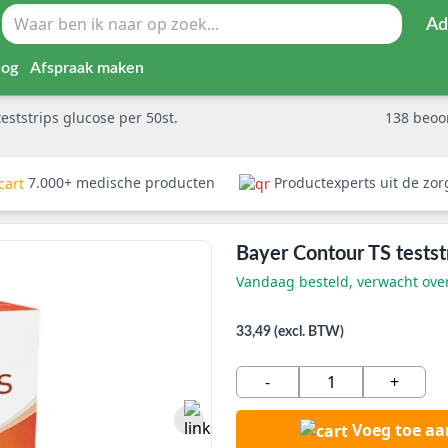
Ad
log
Afspraak maken
eststrips glucose per 50st.
138
beoo
7.000+ medische producten
Productexperts uit de zo
Bayer Contour TS testst
Vandaag besteld, verwacht ov
33,49 (excl. BTW)
-
+
Voeg toe a