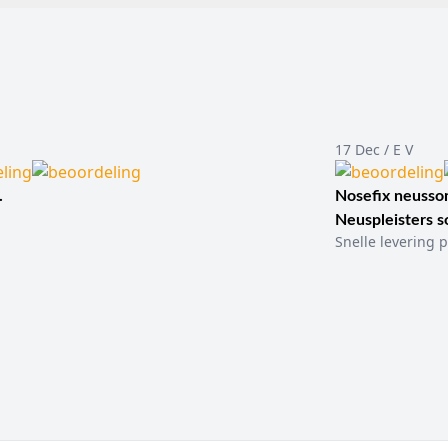
17 Dec / E V
.
Nosefix neusson
Neuspleisters 
Snelle levering p