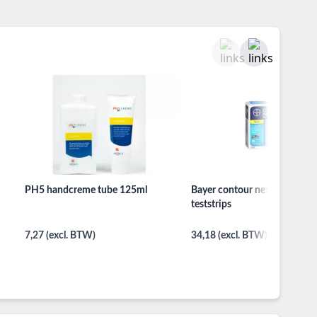
PH5 handcreme tube 125ml
Bayer contour next glucosem
teststrips
7,27 (excl. BTW)
34,18 (excl. BTW)