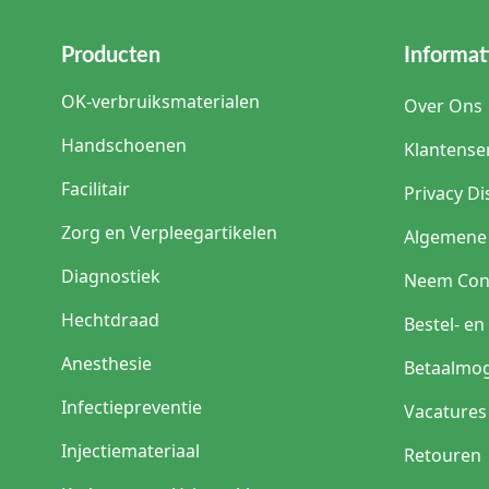
Producten
Informat
OK-verbruiksmaterialen
Over Ons
Handschoenen
Klantense
Facilitair
Privacy Di
Zorg en Verpleegartikelen
Algemene
Diagnostiek
Neem Con
Hechtdraad
Bestel- e
Anesthesie
Betaalmog
Infectiepreventie
Vacatures
Injectiemateriaal
Retouren