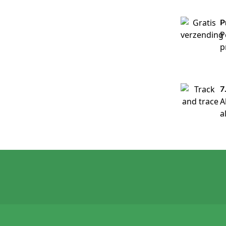
P
P
p
7
A
a