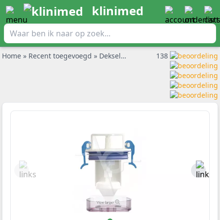
klinimed
Home
»
Recent toegevoegd
»
Deksel voor vet canister 1,2 & 3L per stuk
138