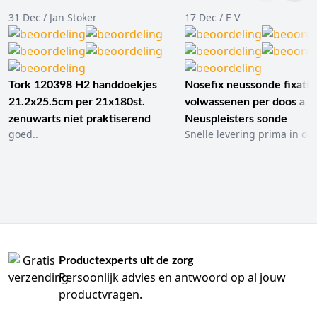
31 Dec / Jan Stoker
17 Dec / E V
Tork 120398 H2 handdoekjes
Nosefix neussonde fixatie
21.2x25.5cm per 21x180st.
volwassenen per doos a 1
zenuwarts niet praktiserend
Neuspleisters sonde
goed..
Snelle levering prima in ord
Productexperts uit de zorg
Persoonlijk advies en antwoord op al jouw
productvragen.