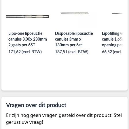
Lipo-one liposuctie
Disposable liposuctie
Lipofilling vet i
canules 3.00x 230mm
canules 3mm x
canule 1.65mm
2 gaats per 6ST
130mm per 6st.
opening per 10s
100mm
171,62 (excl. BTW)
187,51 (excl. BTW)
66,52 (excl. B
Vragen over dit product
Er zijn nog geen vragen gesteld over dit product. Stel
gerust uw vraag!