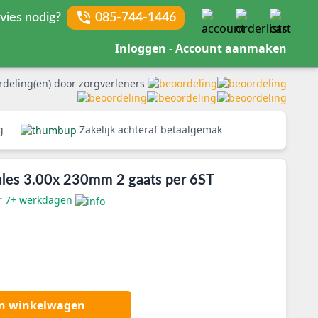
vies nodig?
085-744-1446
Inloggen - Account aanmaken
rdeling(en) door zorgverleners
rg
Zakelijk achteraf betaalgemak
nules 3.00x 230mm 2 gaats per 6ST
er 7+ werkdagen
an winkelwagen