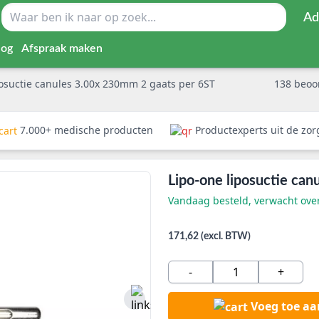
Ad
log
Afspraak maken
posuctie canules 3.00x 230mm 2 gaats per 6ST
138
beoo
7.000+ medische producten
Productexperts uit de zo
Lipo-one liposuctie ca
Vandaag besteld, verwacht ov
171,62 (excl. BTW)
-
+
Voeg toe a