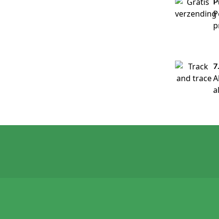
P
P
p
7
A
a