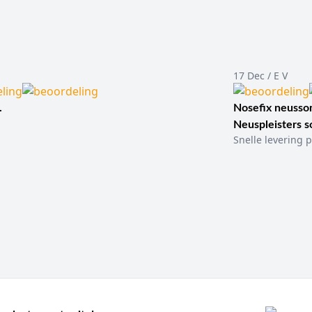
17 Dec / E V
.
Nosefix neusson
Neuspleisters 
Snelle levering p