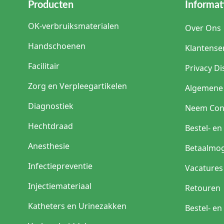
Producten
Informat
OK-verbruiksmaterialen
Over Ons
Handschoenen
Klantense
Facilitair
Privacy Di
Zorg en Verpleegartikelen
Algemene
Diagnostiek
Neem Con
Hechtdraad
Bestel- e
Anesthesie
Betaalmog
Infectiepreventie
Vacatures
Injectiemateriaal
Retouren
Katheters en Urinezakken
Bestel- e