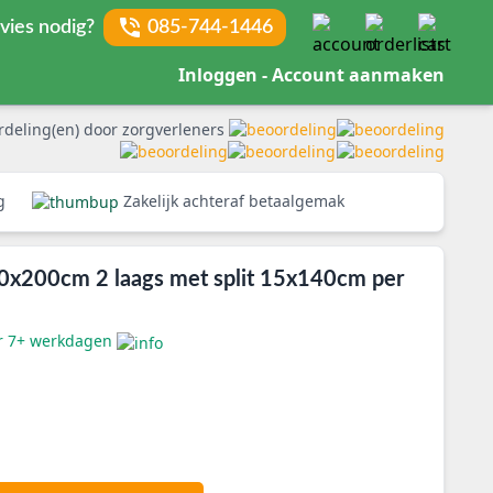
vies nodig?
085-744-1446
Inloggen - Account aanmaken
rdeling(en) door zorgverleners
rg
Zakelijk achteraf betaalgemak
00x200cm 2 laags met split 15x140cm per
er 7+ werkdagen