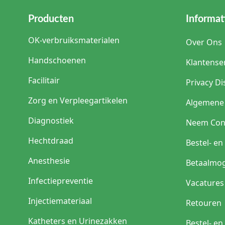
Producten
Informat
OK-verbruiksmaterialen
Over Ons
Handschoenen
Klantense
Facilitair
Privacy Di
Zorg en Verpleegartikelen
Algemene
Diagnostiek
Neem Con
Hechtdraad
Bestel- e
Anesthesie
Betaalmog
Infectiepreventie
Vacatures
Injectiemateriaal
Retouren
Katheters en Urinezakken
Bestel- e