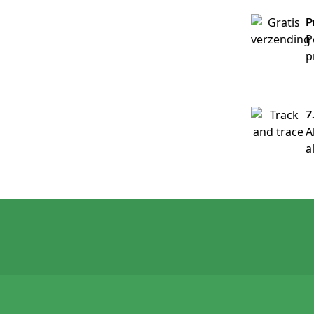
P
P
p
7
A
a