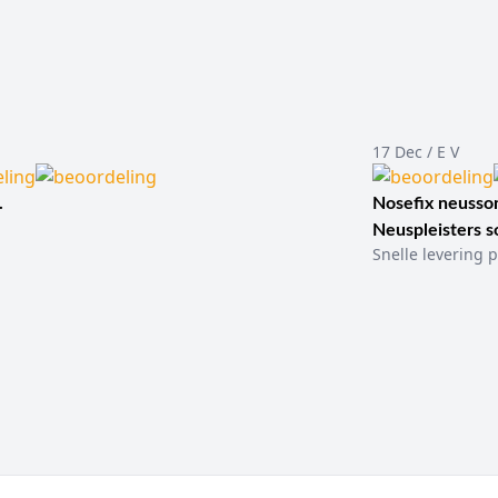
17 Dec / E V
.
Nosefix neusson
Neuspleisters 
Snelle levering p