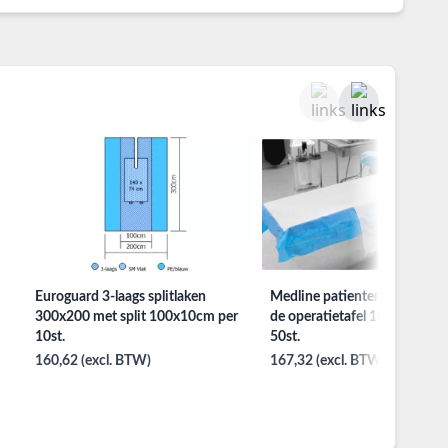
Euroguard 3-laags splitlaken
Medline patienten tillaken vo
300x200 met split 100x10cm per
de operatietafel 102x152cm 
10st.
50st.
160,62 (excl. BTW)
167,32 (excl. BTW)