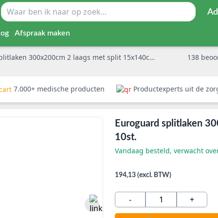
Ad
log
Afspraak maken
tlaken 300x200cm 2 laags met split 15x140cm per 10st.
138
beoo
7.000+ medische producten
Productexperts uit de zo
Euroguard splitlaken 3
10st.
Vandaag besteld, verwacht ov
194,13 (excl. BTW)
-
+