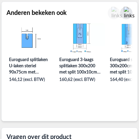
Anderen bekeken ook
Euroguard splitlaken
Euroguard 3-laags
Euroguard split
U-laken steriel
splitlaken 300x200
300x200cm 2 l
90x75cm met
met split 100x10cm
met split 10x7
10x12cm split per
per 10st.
8st.
146,12 (excl. BTW)
160,62 (excl. BTW)
164,40 (excl. 
40st.
Vragen over dit product