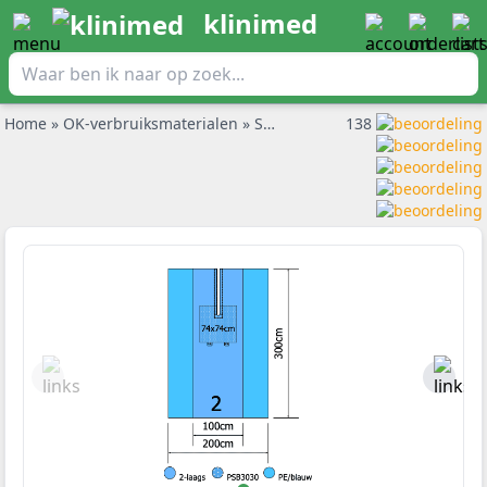
klinimed
Home
»
OK-verbruiksmaterialen
»
Splitlakens
»
138
Euroguard splitlak