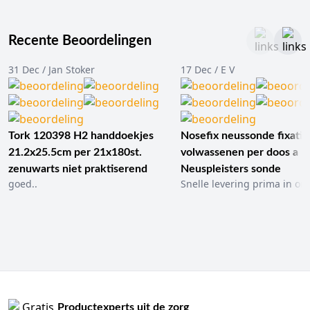
Recente Beoordelingen
31 Dec / Jan Stoker
17 Dec / E V
Tork 120398 H2 handdoekjes
Nosefix neussonde fixatie
21.2x25.5cm per 21x180st.
volwassenen per doos a 1
zenuwarts niet praktiserend
Neuspleisters sonde
goed..
Snelle levering prima in ord
Productexperts uit de zorg