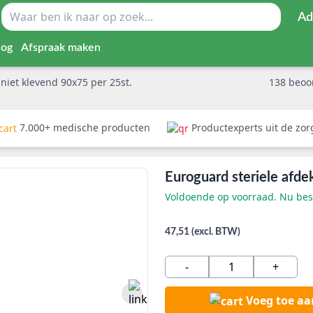
Ad
log
Afspraak maken
niet klevend 90x75 per 25st.
138
beoo
7.000+ medische producten
Productexperts uit de zo
Euroguard steriele afde
Voldoende op voorraad. Nu best
47,51 (excl. BTW)
-
+
Voeg toe a