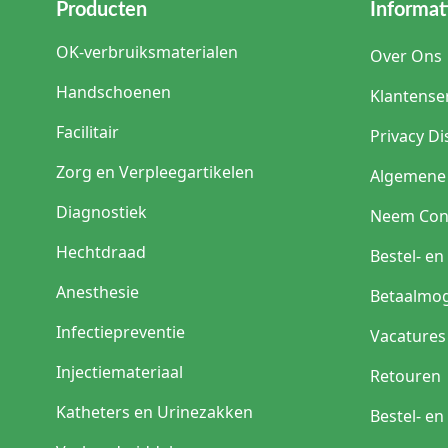
Producten
Informat
OK-verbruiksmaterialen
Over Ons
Handschoenen
Klantense
Facilitair
Privacy Di
Zorg en Verpleegartikelen
Algemene
Diagnostiek
Neem Con
Hechtdraad
Bestel- e
Anesthesie
Betaalmog
Infectiepreventie
Vacatures
Injectiemateriaal
Retouren
Katheters en Urinezakken
Bestel- e