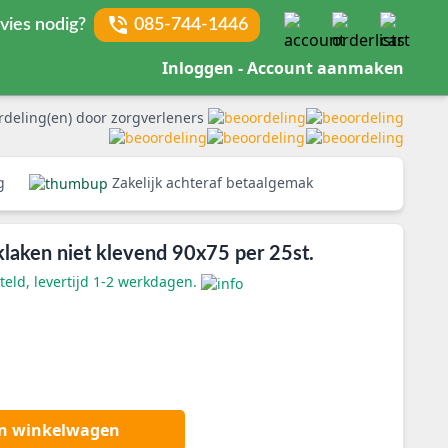
vies nodig?
085-744-1446
Inloggen - Account aanmaken
rdeling(en) door zorgverleners
rg
Zakelijk achteraf betaalgemak
klaken niet klevend 90x75 per 25st.
eld, levertijd 1-2 werkdagen.
an winkelwagen