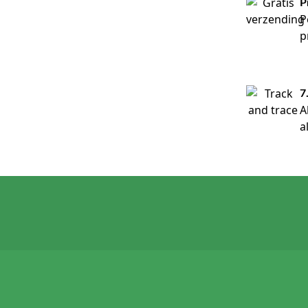
P
P
p
7
A
a