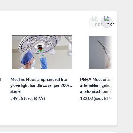
l
Medline Hoes lamphandvat lite
PEHA Mosquito-Halstead
glove light handle cover per 200st.
arterieklem gebogen 14CM
steriel
anatomisch per 25ST
249,25 (excl. BTW)
132,02 (excl. BTW)