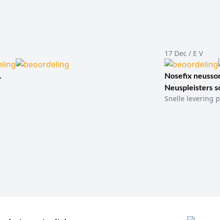
17 Dec / E V
.
Nosefix neusson
Neuspleisters 
Snelle levering p