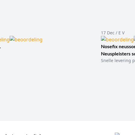
17 Dec / E V
.
Nosefix neusson
Neuspleisters 
Snelle levering p