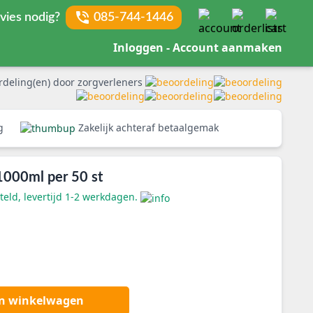
vies nodig?
085-744-1446
Inloggen - Account aanmaken
rdeling(en) door zorgverleners
rg
Zakelijk achteraf betaalgemak
 1000ml per 50 st
eld, levertijd 1-2 werkdagen.
an winkelwagen