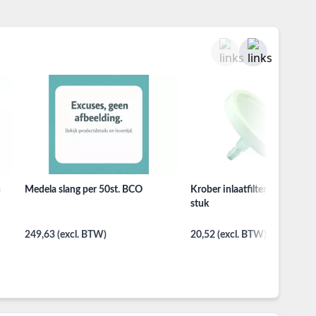
n
Medela slang per 50st. BCO
Krober inlaatfilter fijnfilter pe
stuk
249,63 (excl. BTW)
20,52 (excl. BTW)