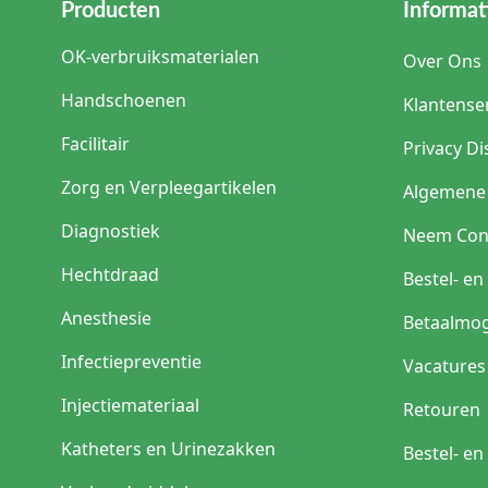
Producten
Informat
OK-verbruiksmaterialen
Over Ons
Handschoenen
Klantense
Facilitair
Privacy Di
Zorg en Verpleegartikelen
Algemene
Diagnostiek
Neem Con
Hechtdraad
Bestel- e
Anesthesie
Betaalmog
Infectiepreventie
Vacatures
Injectiemateriaal
Retouren
Katheters en Urinezakken
Bestel- e