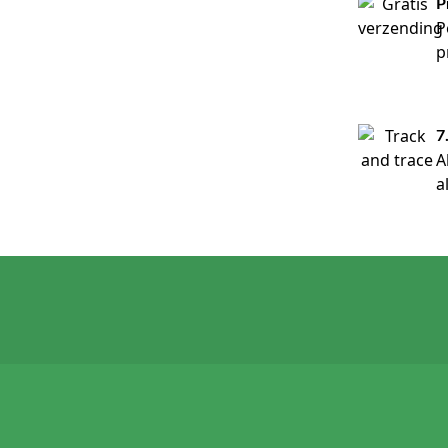
P
P
p
7
A
a