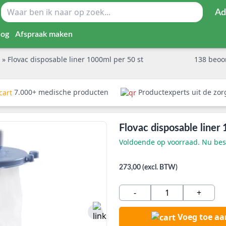
Ad
log
Afspraak maken
n
»
Flovac disposable liner 1000ml per 50 st
138
beoo
7.000+ medische producten
Productexperts uit de zo
Flovac disposable liner
Voldoende op voorraad. Nu best
273,00 (excl. BTW)
-
+
Voeg toe a