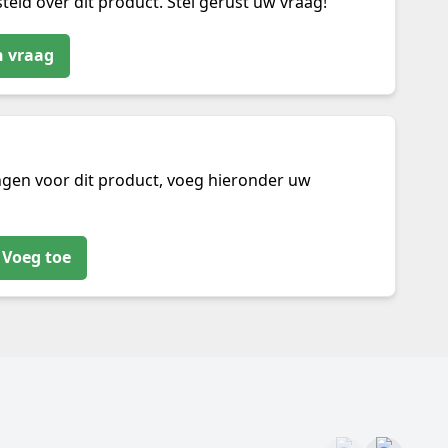
teld over dit product. Stel gerust uw vraag!
n vraag
ngen voor dit product, voeg hieronder uw
Voeg toe