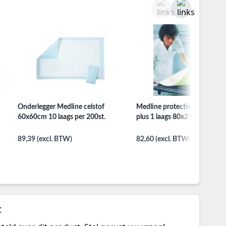
Onderlegger Medline celstof
Medline protectielaken prote
60x60cm 10 laags per 200st.
plus 1 laags 80x210cm per 10
89,39 (excl. BTW)
82,60 (excl. BTW)
t