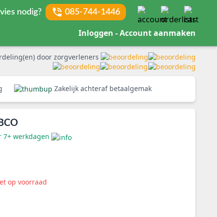
vies nodig?
085-744-1446
Inloggen - Account aanmaken
rdeling(en) door zorgverleners
rg
Zakelijk achteraf betaalgemak
 BCO
er 7+ werkdagen
iet op voorraad