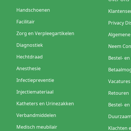
Handschoenen
Klantense
Facilitair
Privacy Di
Zorg en Verpleegartikelen
Algemene
Diagnostiek
Neem Con
Hechtdraad
Bestel- e
Anesthesie
Betaalmog
Infectiepreventie
Vacatures
Injectiemateriaal
Retouren
Katheters en Urinezakken
Bestel- e
Verbandmiddelen
Duurzaam
Medisch meubilair
Klachten 