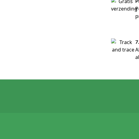
P
P
p
7
A
a