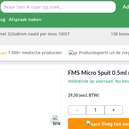
Ad
log
Afspraak maken
 met 32Gx8mm naald per doos 100ST
138
beoo
7.000+ medische producten
Productexperts uit de zo
FMS Micro Spuit 0.5ml
Voldoende op voorraad. Nu best
29,50 (excl. BTW)
-
+
Voeg toe a