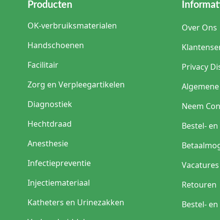
Producten
Informat
OK-verbruiksmaterialen
Over Ons
Handschoenen
Klantense
Facilitair
Privacy Di
Zorg en Verpleegartikelen
Algemene
Diagnostiek
Neem Con
Hechtdraad
Bestel- e
Anesthesie
Betaalmog
Infectiepreventie
Vacatures
Injectiemateriaal
Retouren
Katheters en Urinezakken
Bestel- e