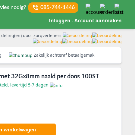
vies nodig?
085-744-1446
Inloggen - Account aanmaken
rdeling(en) door zorgverleners
rg
Zakelijk achteraf betaalgemak
 met 32Gx8mm naald per doos 100ST
eld, levertijd 5-7 dagen
an winkelwagen