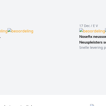
17 Dec / E V
.
Nosefix neusson
Neuspleisters 
Snelle levering p