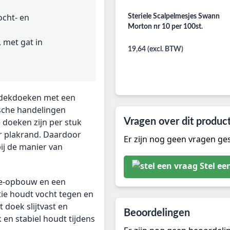
vocht- en
Steriele Scalpelmesjes Swann
Morton nr 10 per 100st.
, met gat in
19,64 (excl. BTW)
afdekdoeken met een
ische handelingen
 doeken zijn per stuk
Vragen over dit produc
er plakrand. Daardoor
Er zijn nog geen vragen ges
bij de manier van
Stel ee
lie-opbouw en een
ie houdt vocht tegen en
t doek slijtvast en
Beoordelingen
 en stabiel houdt tijdens