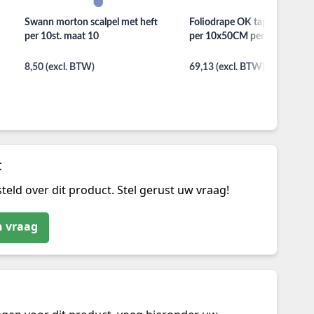
Swann morton scalpel met heft
Foliodrape OK tape plakstro
per 10st. maat 10
per 10x50CM per 115ST
8,50 (excl. BTW)
69,13 (excl. BTW)
t
teld over dit product. Stel gerust uw vraag!
n vraag