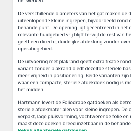
het werken.
De verschillende diameters van het gat maken de d
uiteenlopende kleine ingrepen, bijvoorbeeld rond ee
behandelpunt. De opening ligt gecentreerd in het d
relevante huidgebied vrij blijft terwijl de rest van h
geeft een directe, duidelijke afdekking zonder over
operatiegebied.
De uitvoering met plakrand geeft extra fixatie ro
variant zonder plakrand biedt dezelfde steriele ba
meer vrijheid in positionering. Beide varianten zij
waar een compacte, steriele afdekdoek nodig is me
het midden.
Hartmann levert de Foliodrape gatdoeken als bet
steriele afdekmaterialen voor kleine ingrepen. De c
verpakt, lage pluisvorming, vochtwerende folie e
maakt deze doeken breed inzetbaar in de behande
Bekijk alle Steriele gatdoeken