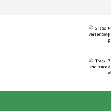
P
P
p
7
A
a