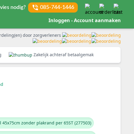
vies nodig?
085-744-1446
Inloggen - Account aanmaken
rdeling(en) door zorgverleners
rg
Zakelijk achteraf betaalgemak
ad
el 45x75cm zonder plakrand per 65ST (277503)