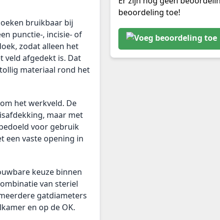
Er zijn nog geen beoordeli
beoordeling toe!
oeken bruikbaar bij
n punctie-, incisie- of
oek, zodat alleen het
et veld afgedekt is. Dat
tollig materiaal rond het
ndom het werkveld. De
sisafdekking, maar met
n bedoeld voor gebruik
t een vaste opening in
rouwbare keuze binnen
ombinatie van steriel
n meerdere gatdiameters
lkamer en op de OK.