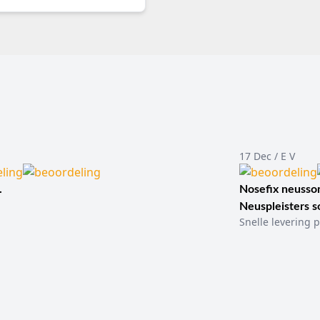
17 Dec / E V
.
Nosefix neusson
Neuspleisters 
Snelle levering p