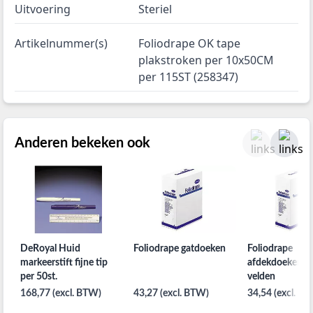
Uitvoering
Steriel
Artikelnummer(s)
Foliodrape OK tape
plakstroken per 10x50CM
per 115ST (258347)
Anderen bekeken ook
DeRoyal Huid
Foliodrape gatdoeken
Foliodrape
markeerstift fijne tip
afdekdoeken st
per 50st.
velden
168,77 (excl. BTW)
43,27 (excl. BTW)
34,54 (excl. B