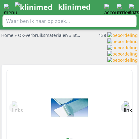
klinimed
Home
»
OK-verbruiksmaterialen
»
Steriele afdekdoeken
138
»
Foliodra