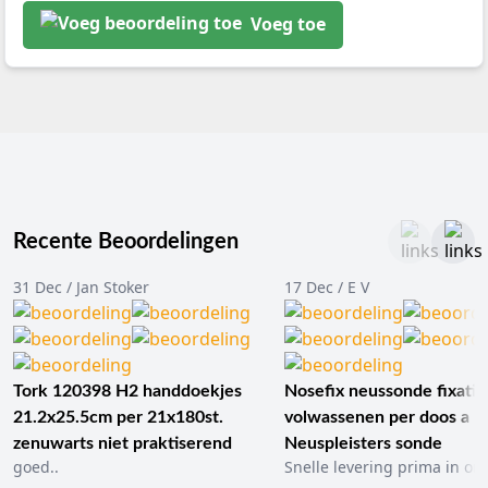
Voeg toe
Recente Beoordelingen
31 Dec / Jan Stoker
17 Dec / E V
Tork 120398 H2 handdoekjes
Nosefix neussonde fixatie
21.2x25.5cm per 21x180st.
volwassenen per doos a 1
zenuwarts niet praktiserend
Neuspleisters sonde
goed..
Snelle levering prima in ord