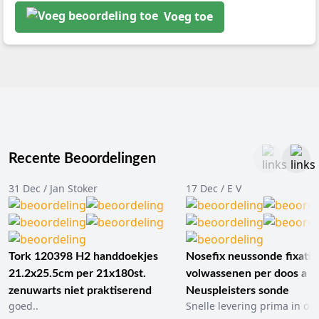
Voeg toe
Recente Beoordelingen
31 Dec / Jan Stoker
17 Dec / E V
Tork 120398 H2 handdoekjes
Nosefix neussonde fixatie
21.2x25.5cm per 21x180st.
volwassenen per doos a 1
zenuwarts niet praktiserend
Neuspleisters sonde
goed..
Snelle levering prima in ord