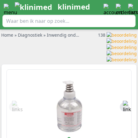
klinimed
Home
»
Diagnostiek
»
Inwendig onderzoek
»
Gima glijmiddel fla
138