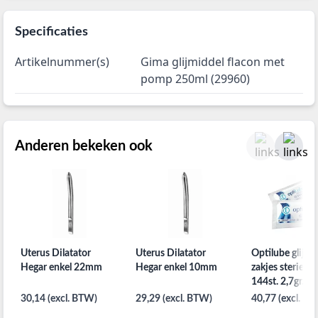
Specificaties
Artikelnummer(s)
Gima glijmiddel flacon met
pomp 250ml (29960)
Anderen bekeken ook
Uterus Dilatator
Uterus Dilatator
Optilube glijmi
Hegar enkel 22mm
Hegar enkel 10mm
zakjes steriel p
144st. 2,7gr.
30,14 (excl. BTW)
29,29 (excl. BTW)
40,77 (excl. B