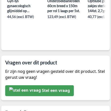
Gyn-lys
Onderzoekbankrollen
Optilube glijmi
gynaecologisch
60cm breed x 150m
zakjes steriel p
glijmiddel op
per rol 1 laags per 5st.
144st. 2,7gr.
waterbasis 250ml
44,56 (excl. BTW)
123,49 (excl. BTW)
40,77 (excl. B
Vragen over dit product
Er zijn nog geen vragen gesteld over dit product. Stel
gerust uw vraag!
Stel een vraag