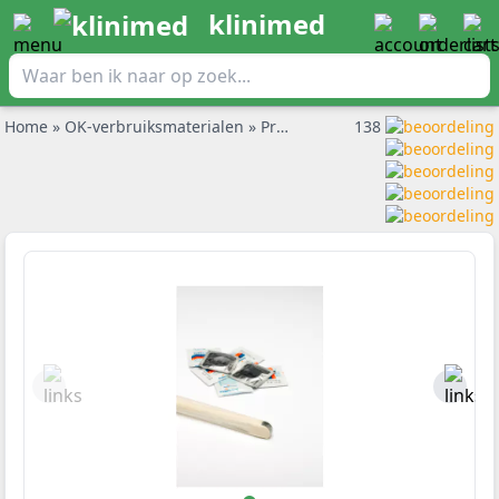
klinimed
Home
»
OK-verbruiksmaterialen
»
Probecovers
138
»
Ultrasound probe