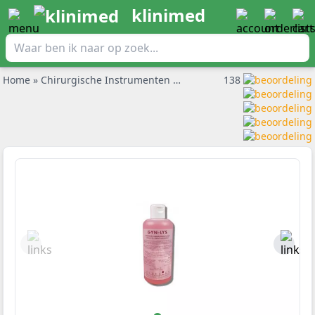
klinimed
Home
»
Chirurgische Instrumenten
»
Speculum
138
»
Gyn-lys gynaeco