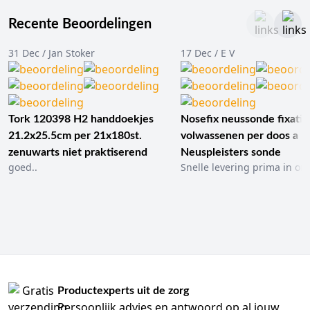
Recente Beoordelingen
31 Dec / Jan Stoker
17 Dec / E V
Tork 120398 H2 handdoekjes
Nosefix neussonde fixatie
21.2x25.5cm per 21x180st.
volwassenen per doos a 1
zenuwarts niet praktiserend
Neuspleisters sonde
goed..
Snelle levering prima in ord
Productexperts uit de zorg
Persoonlijk advies en antwoord op al jouw