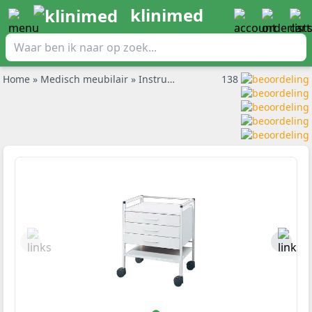
klinimed
Home
»
Medisch meubilair
»
Instrumentenwagens
138
»
Haeberle in