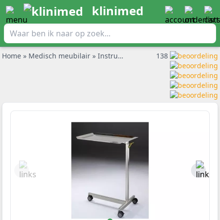
klinimed
Home
»
Medisch meubilair
»
Instrumententafel
138
»
Medifa Mayo ove