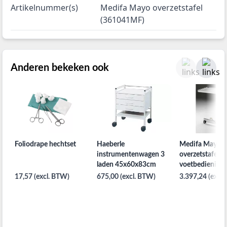
Artikelnummer(s)
Medifa Mayo overzetstafel
(361041MF)
Anderen bekeken ook
Foliodrape hechtset
Haeberle
Medifa Mayo
instrumentenwagen 3
overzetstafel m
laden 45x60x83cm
voetbediening
17,57 (excl. BTW)
675,00 (excl. BTW)
3.397,24 (excl