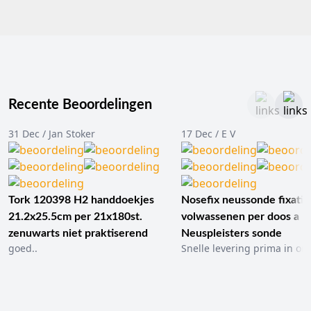
Recente Beoordelingen
31 Dec / Jan Stoker
17 Dec / E V
Tork 120398 H2 handdoekjes
Nosefix neussonde fixatie
21.2x25.5cm per 21x180st.
volwassenen per doos a 1
zenuwarts niet praktiserend
Neuspleisters sonde
goed..
Snelle levering prima in ord