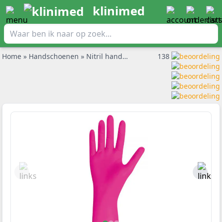
klinimed
Home
»
Handschoenen
»
Nitril handschoenen
»
138
Roze nitril hands