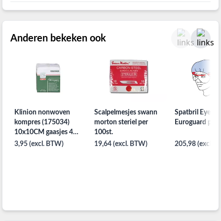
Anderen bekeken ook
Klinion nonwoven
Scalpelmesjes swann
Spatbril Eyeshi
kompres (175034)
morton steriel per
Euroguard per
10x10CM gaasjes 4
100st.
laags per 100ST. niet
3,95 (excl. BTW)
19,64 (excl. BTW)
205,98 (excl. 
steriel