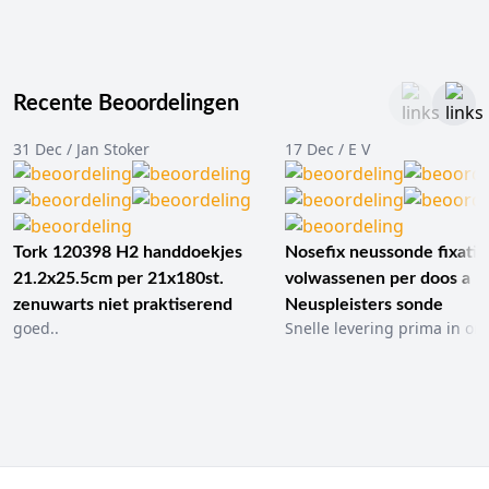
Recente Beoordelingen
31 Dec / Jan Stoker
17 Dec / E V
Tork 120398 H2 handdoekjes
Nosefix neussonde fixatie
21.2x25.5cm per 21x180st.
volwassenen per doos a 1
zenuwarts niet praktiserend
Neuspleisters sonde
goed..
Snelle levering prima in ord