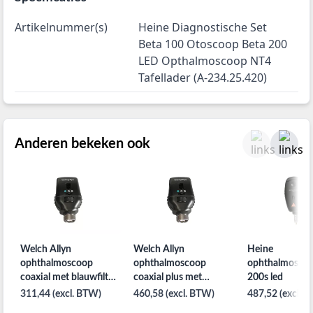
Artikelnummer(s)
Heine Diagnostische Set
Beta 100 Otoscoop Beta 200
LED Opthalmoscoop NT4
Tafellader (A-234.25.420)
Anderen bekeken ook
Welch Allyn
Welch Allyn
Heine
ophthalmoscoop
ophthalmoscoop
ophthalmoscoo
coaxial met blauwfilter
coaxial plus met
200s led
28 lenzen 3,5V
blauwfilter 68 lenzen
311,44 (excl. BTW)
460,58 (excl. BTW)
487,52 (excl. 