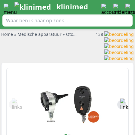
klinimed
Home
»
Medische apparatuur
»
Otoscoop
»
Heine Diagnostische S
138