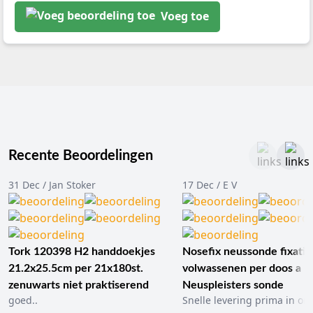
Voeg toe
Recente Beoordelingen
31 Dec / Jan Stoker
17 Dec / E V
Tork 120398 H2 handdoekjes
Nosefix neussonde fixatie
21.2x25.5cm per 21x180st.
volwassenen per doos a 1
zenuwarts niet praktiserend
Neuspleisters sonde
goed..
Snelle levering prima in ord