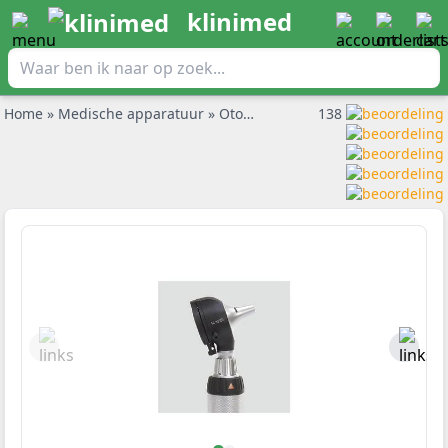
klinimed
Home
»
Medische apparatuur
»
Otoscoop
»
Heine Otoscoopset K1
138