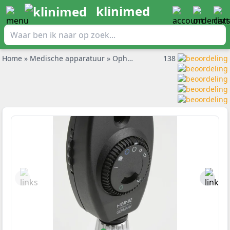
klinimed
Home
»
Medische apparatuur
»
Ophthalmoscoop
138
»
Heine Ophthal