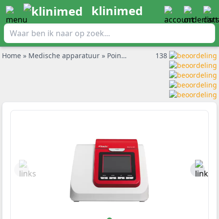
klinimed
Home
»
Medische apparatuur
»
Point of Care Diagnostiek
138
»
HemoC