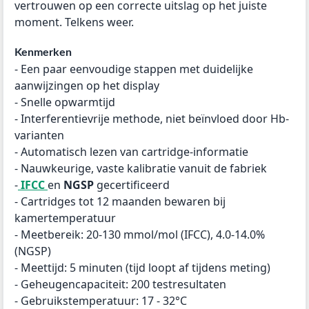
vertrouwen op een correcte uitslag op het juiste
moment. Telkens weer.
Kenmerken
- E
en paar eenvoudige stappen met duidelijke
aanwijzingen op het display
- S
nelle opwarmtijd
- I
nterferentievrije methode, niet beïnvloed door Hb-
varianten
- A
utomatisch lezen van cartridge-informatie
- Nauwkeurige, vaste kalibratie vanuit de fabriek
-
I
FCC
en
NGSP
gecertificeerd
- C
artridges tot 12 maanden bewaren bij
kamertemperatuur
- M
eetbereik: 20-130 mmol/mol (IFCC), 4.0-14.0%
(NGSP)
- M
eettijd: 5 minuten (tijd loopt af tijdens meting)
- G
eheugencapaciteit: 200 testresultaten
- G
ebruikstemperatuur: 17 - 32°C