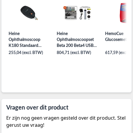
Heine
Heine
HemoCue
Ophthalmoscoop
Ophthalmoscoopset
Glucosemeter 
K180 Standaard
Beta 200 Beta4 USB
Direct
Handvat
255,04 (excl. BTW)
804,71 (excl. BTW)
617,59 (excl. 
Vragen over dit product
Er zijn nog geen vragen gesteld over dit product. Stel
gerust uw vraag!