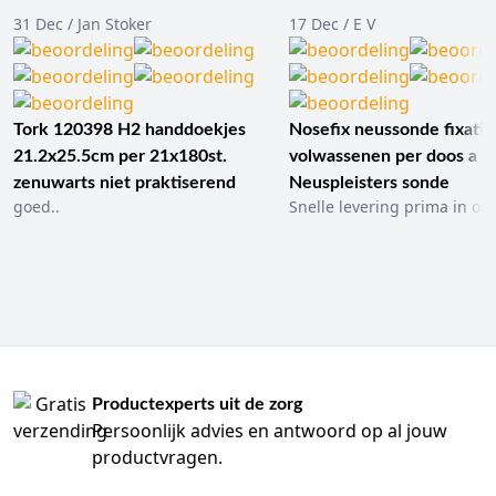
31 Dec / Jan Stoker
17 Dec / E V
Tork 120398 H2 handdoekjes
Nosefix neussonde fixatie
21.2x25.5cm per 21x180st.
volwassenen per doos a 1
zenuwarts niet praktiserend
Neuspleisters sonde
goed..
Snelle levering prima in ord
Productexperts uit de zorg
Persoonlijk advies en antwoord op al jouw
productvragen.