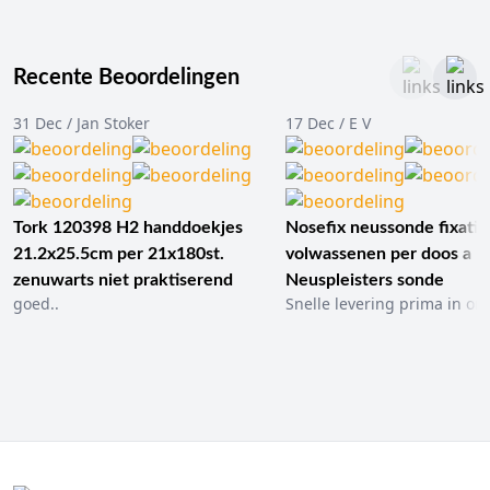
Recente Beoordelingen
31 Dec / Jan Stoker
17 Dec / E V
Tork 120398 H2 handdoekjes
Nosefix neussonde fixatie
21.2x25.5cm per 21x180st.
volwassenen per doos a 1
zenuwarts niet praktiserend
Neuspleisters sonde
goed..
Snelle levering prima in ord