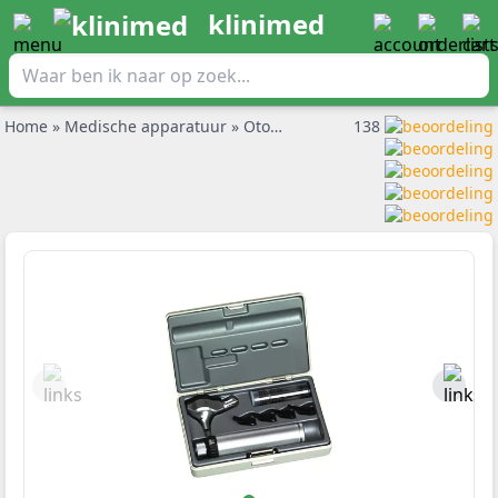
klinimed
Home
»
Medische apparatuur
»
Otoscoop
»
Heine Otoscoopset Bet
138