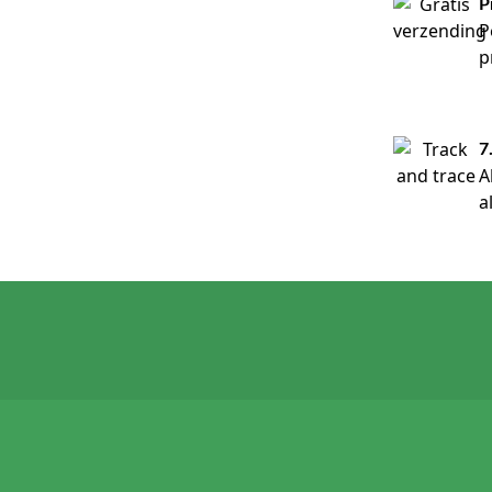
P
P
p
7
A
a