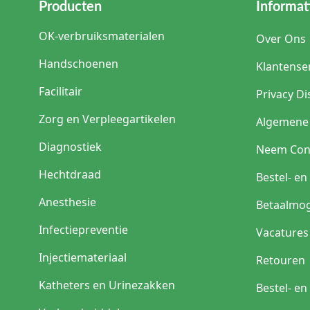
Producten
Informat
OK-verbruiksmaterialen
Over Ons
Handschoenen
Klantense
Facilitair
Privacy Di
Zorg en Verpleegartikelen
Algemene
Diagnostiek
Neem Con
Hechtdraad
Bestel- e
Anesthesie
Betaalmog
Infectiepreventie
Vacatures
Injectiemateriaal
Retouren
Katheters en Urinezakken
Bestel- e