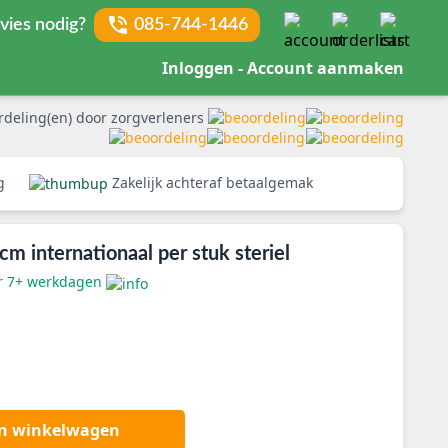
vies nodig?
085-744-1446
Inloggen - Account aanmaken
rdeling(en) door zorgverleners
rg
Zakelijk achteraf betaalgemak
 internationaal per stuk steriel
er 7+ werkdagen
an winkelwagen