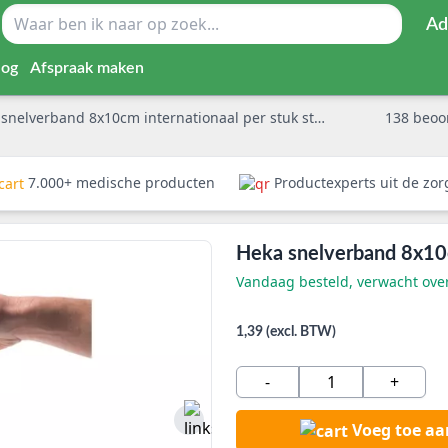
Ad
log
Afspraak maken
snelverband 8x10cm internationaal per stuk steriel
138
beoo
7.000+ medische producten
Productexperts uit de zo
Heka snelverband 8x10cm
Vandaag besteld, verwacht ov
1,39 (excl. BTW)
-
+
Voeg toe a