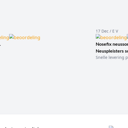
17 Dec / E V
.
Nosefix neusson
Neuspleisters 
Snelle levering p