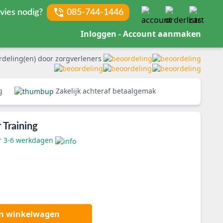
vies nodig?
085-744-1446
Inloggen - Account aanmaken
rdeling(en) door zorgverleners
rg
Zakelijk achteraf betaalgemak
Training
er 3-6 werkdagen
an winkelwagen