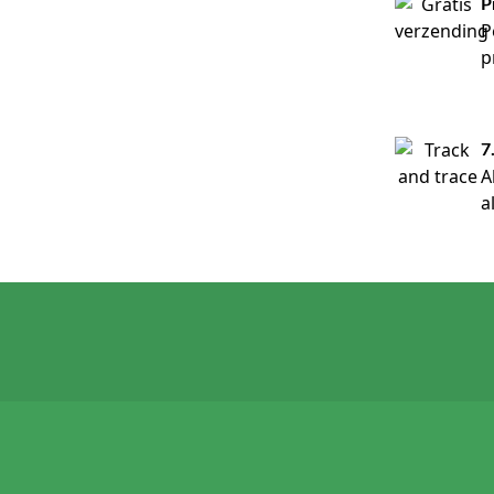
P
P
p
7
A
a