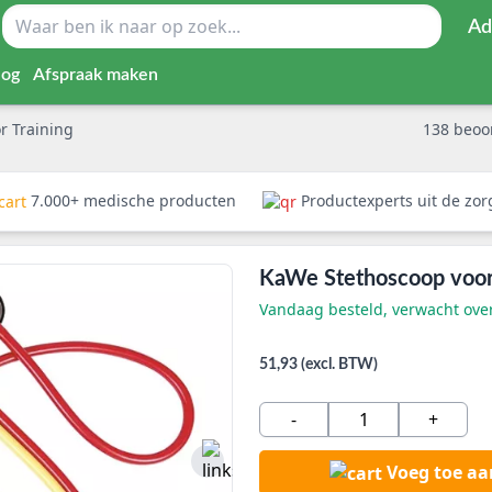
Ad
log
Afspraak maken
r Training
138
beoo
7.000+ medische producten
Productexperts uit de zo
KaWe Stethoscoop voor 
Vandaag besteld, verwacht ov
51,93 (excl. BTW)
-
+
Voeg toe a