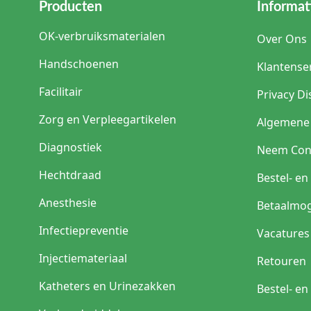
Producten
Informat
OK-verbruiksmaterialen
Over Ons
Handschoenen
Klantense
Facilitair
Privacy Di
Zorg en Verpleegartikelen
Algemene
Diagnostiek
Neem Con
Hechtdraad
Bestel- e
Anesthesie
Betaalmog
Infectiepreventie
Vacatures
Injectiemateriaal
Retouren
Katheters en Urinezakken
Bestel- e