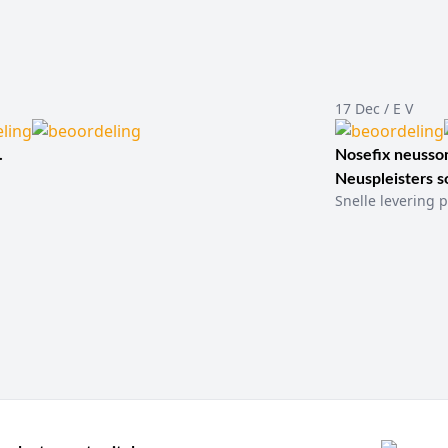
17 Dec / E V
.
Nosefix neusson
Neuspleisters 
Snelle levering p