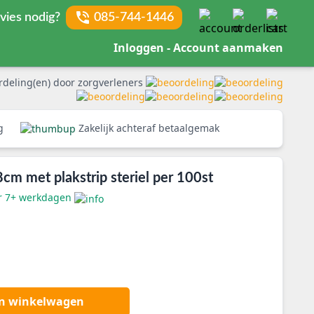
vies nodig?
085-744-1446
Inloggen - Account aanmaken
rdeling(en) door zorgverleners
rg
Zakelijk achteraf betaalgemak
m met plakstrip steriel per 100st
er 7+ werkdagen
an winkelwagen