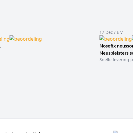
17 Dec / E V
.
Nosefix neusson
Neuspleisters 
Snelle levering p