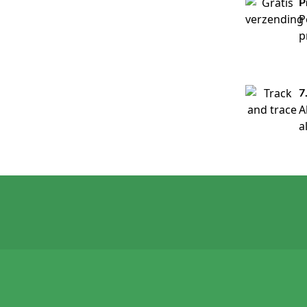
P
P
p
7
A
a