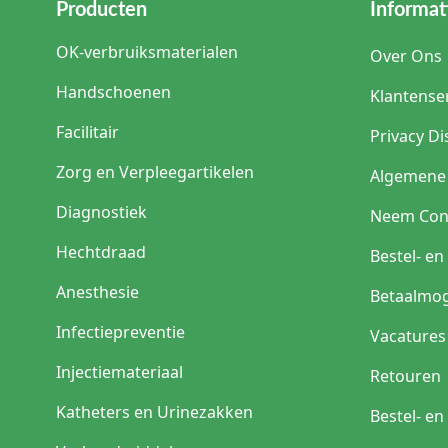
Producten
Informat
OK-verbruiksmaterialen
Over Ons
Handschoenen
Klantense
Facilitair
Privacy Di
Zorg en Verpleegartikelen
Algemene
Diagnostiek
Neem Con
Hechtdraad
Bestel- e
Anesthesie
Betaalmog
Infectiepreventie
Vacatures
Injectiemateriaal
Retouren
Katheters en Urinezakken
Bestel- e