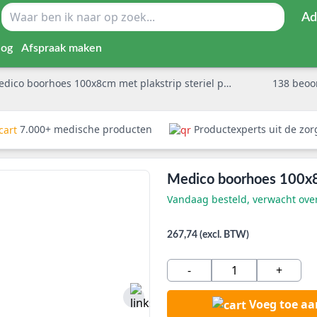
Ad
log
Afspraak maken
dico boorhoes 100x8cm met plakstrip steriel per 100st
138
beoo
7.000+ medische producten
Productexperts uit de zo
Medico boorhoes 100x8c
Vandaag besteld, verwacht ov
267,74 (excl. BTW)
-
+
Voeg toe a