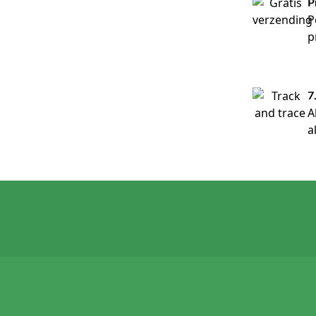
P
P
p
7
A
a