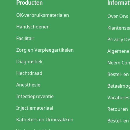
Producten
Informat
OK-verbruiksmaterialen
Over Ons
Handschoenen
Klantense
Facilitair
Privacy Di
Zorg en Verpleegartikelen
Algemene
Diagnostiek
Neem Con
Hechtdraad
Bestel- e
Anesthesie
Betaalmog
Infectiepreventie
Vacatures
Injectiemateriaal
Retouren
Katheters en Urinezakken
Bestel- e