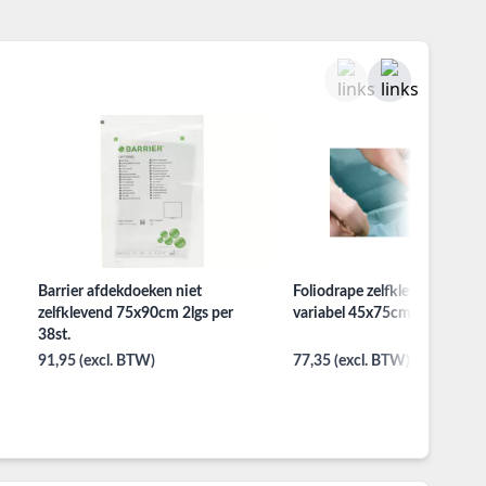
Barrier afdekdoeken niet
Foliodrape zelfklevend gatdo
zelfklevend 75x90cm 2lgs per
variabel 45x75cm per 65st.
38st.
91,95 (excl. BTW)
77,35 (excl. BTW)