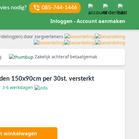
vies nodig?
085-744-1446
Inloggen - Account aanmaken
rdeling(en) door zorgverleners
rg
Zakelijk achteraf betaalgemak
lden 150x90cm per 30st. versterkt
er 3-6 werkdagen
an winkelwagen