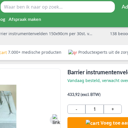
Ad
log
Afspraak maken
rier instrumentenvelden 150x90cm per 30st. versterkt
138
beoo
7.000+ medische producten
Productexperts uit de zo
Barrier instrumentenve
Vandaag besteld, verwacht ov
433,92 (excl. BTW)
-
+
Voeg toe a