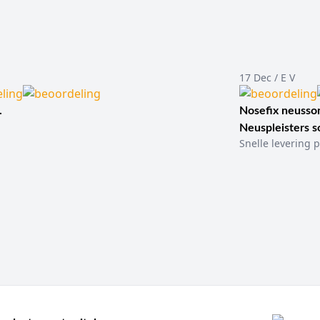
17 Dec / E V
.
Nosefix neusson
Neuspleisters 
Snelle levering p