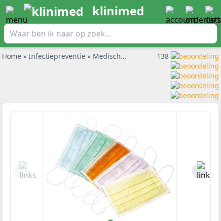
klinimed
Home
»
Infectiepreventie
»
Medische mondkapjes
138
»
Mondmaskers 