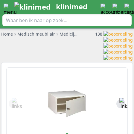
klinimed
Home
»
Medisch meubilair
»
Medicijnkluis
»
Opiatenkastje medici
138