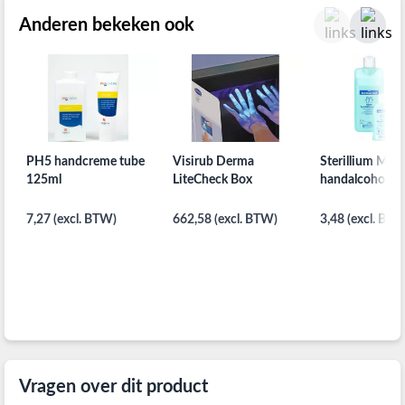
Anderen bekeken ook
PH5 handcreme tube
Visirub Derma
Sterillium MED
125ml
LiteCheck Box
handalcohol
7,27 (excl. BTW)
662,58 (excl. BTW)
3,48 (excl. BTW
Vragen over dit product