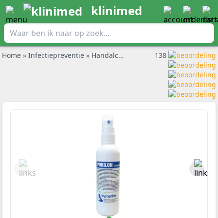
klinimed
Home
»
Infectiepreventie
»
Handalcohol
»
Handalcohol Podilon 10
138