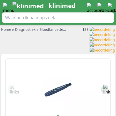
klinimed
Home
»
Diagnostiek
»
Bloedlancetten en prikpennen
138
»
Prikpen sof