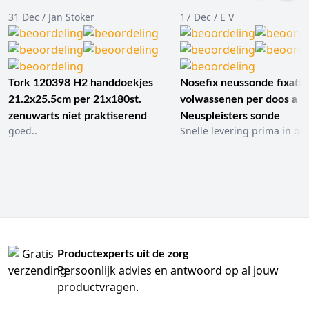
31 Dec / Jan Stoker
17 Dec / E V
Tork 120398 H2 handdoekjes
Nosefix neussonde fixatie
21.2x25.5cm per 21x180st.
volwassenen per doos a 1
zenuwarts niet praktiserend
Neuspleisters sonde
goed..
Snelle levering prima in ord
Productexperts uit de zorg
Persoonlijk advies en antwoord op al jouw
productvragen.