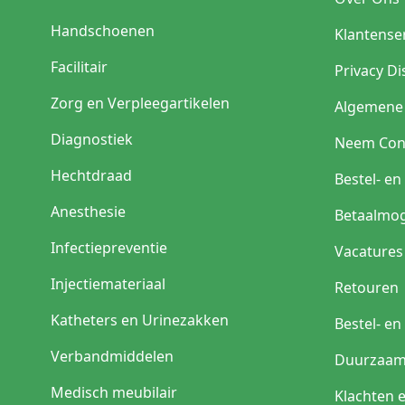
Handschoenen
Klantense
Facilitair
Privacy Di
Zorg en Verpleegartikelen
Algemene
Diagnostiek
Neem Con
Hechtdraad
Bestel- e
Anesthesie
Betaalmog
Infectiepreventie
Vacatures
Injectiemateriaal
Retouren
Katheters en Urinezakken
Bestel- e
Verbandmiddelen
Duurzaam
Medisch meubilair
Klachten 