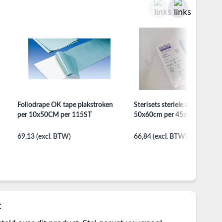
Foliodrape OK tape plakstroken
Sterisets steriele afdekdoek
per 10x50CM per 115ST
50x60cm per 45st.
69,13 (excl. BTW)
66,84 (excl. BTW)
t