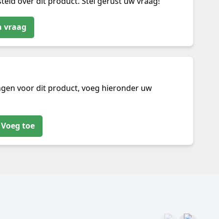
teld over dit product. Stel gerust uw vraag!
n vraag
ngen voor dit product, voeg hieronder uw
Voeg toe