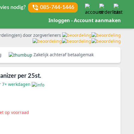
vies nodig?
085-744-1446
Inloggen - Account aanmaken
rdeling(en) door zorgverleners
rg
Zakelijk achteraf betaalgemak
anizer per 25st.
er 7+ werkdagen
iet op voorraad