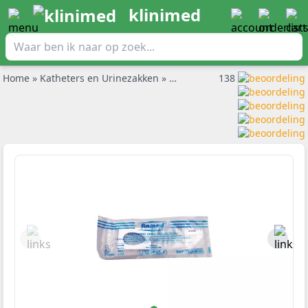
klinimed
Home
»
Katheters en Urinezakken
»
Urinezakken
138
»
Romed urinezak