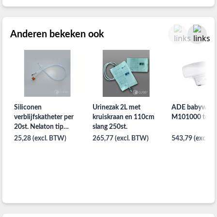
Anderen bekeken ook
Siliconen
Urinezak 2L met
ADE babyweeg
verblijfskatheter per
kruiskraan en 110cm
M101000 tot 2
20st. Nelaton tip
slang 250st.
ch.12
25,28 (excl. BTW)
265,77 (excl. BTW)
543,79 (excl. 