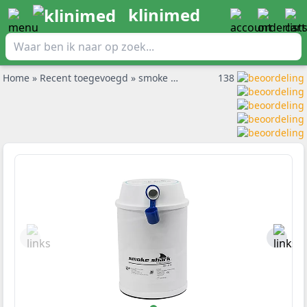
klinimed
Home
»
Recent toegevoegd
»
smoke shark long life filter per stuk
138