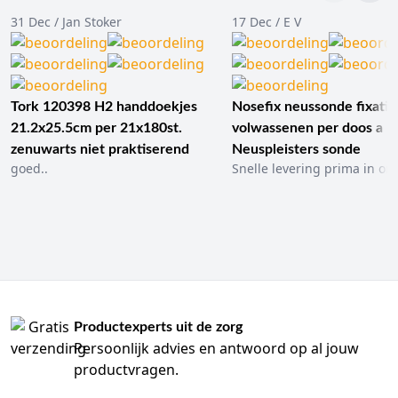
31 Dec / Jan Stoker
17 Dec / E V
Tork 120398 H2 handdoekjes
Nosefix neussonde fixatie
21.2x25.5cm per 21x180st.
volwassenen per doos a 1
zenuwarts niet praktiserend
Neuspleisters sonde
goed..
Snelle levering prima in ord
Productexperts uit de zorg
Persoonlijk advies en antwoord op al jouw
productvragen.