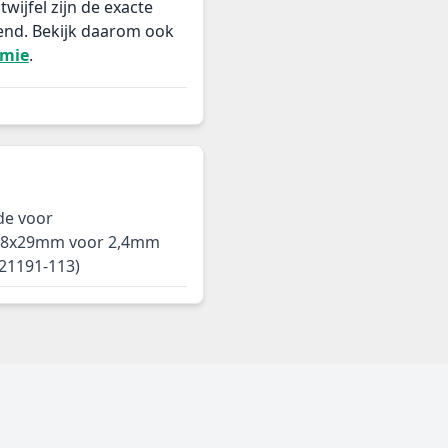
twijfel zijn de exacte
end. Bekijk daarom ook
rmie
.
de voor
 0,8x29mm voor 2,4mm
(21191-113)