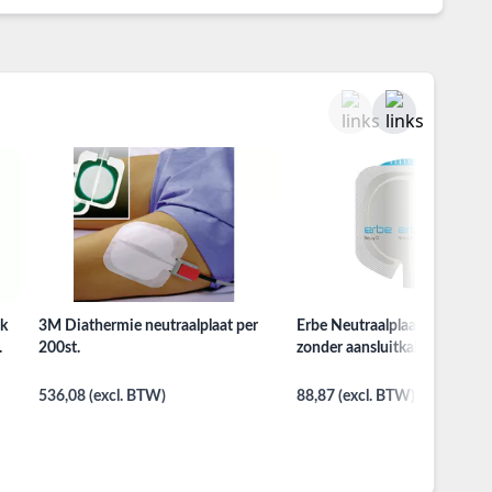
k
3M Diathermie neutraalplaat per
Erbe Neutraalplaat Nessy O
.
200st.
zonder aansluitkabel per 50st
536,08 (excl. BTW)
88,87 (excl. BTW)