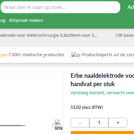
Ad
log
Afspraak maken
ode voor elektrochirurgie 0,8x29mm voor 2,4mm handvat per stuk
138
beoo
7.000+ medische producten
Productexperts uit de zo
Erbe naaldelektrode vo
handvat per stuk
Vandaag besteld, verwacht ov
53,02 (excl. BTW)
-
+