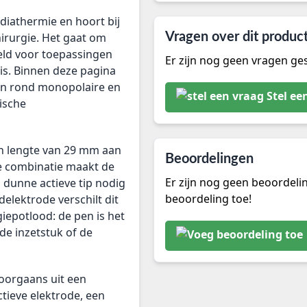
diathermie en hoort bij
hirurgie. Het gaat om
Vragen over dit produc
eld voor toepassingen
Er zijn nog geen vragen ges
 is. Binnen deze pagina
len rond monopolaire en
Stel ee
tische
n lengte van 29 mm aan
Beoordelingen
ie combinatie maakt de
Er zijn nog geen beoordeli
 dunne actieve tip nodig
beoordeling toe!
elektrode verschilt dit
iepotlood: de pen is het
e inzetstuk of de
doorgaans uit een
tieve elektrode, een