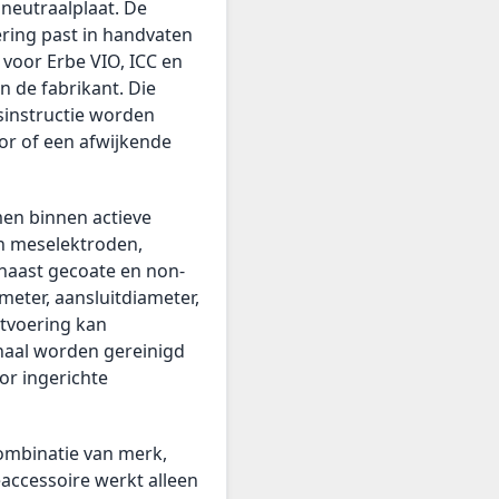
 neutraalplaat. De
oering past in handvaten
voor Erbe VIO, ICC en
n de fabrikant. Die
ksinstructie worden
or of een afwijkende
men binnen actieve
jn meselektroden,
 naast gecoate en non-
ameter, aansluitdiameter,
itvoering kan
inaal worden gereinigd
or ingerichte
combinatie van merk,
accessoire werkt alleen