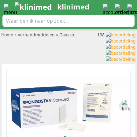
klinimed
Home
»
Verbandmiddelen
»
Gaaskompressen en deppers
138
»
Spong