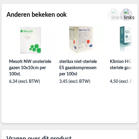
Anderen bekeken ook
Mesoft NW onsteriele
sterilux niet-steriele
Klinion HG ka
gazen 10x10cm per
ES gaaskompressen
steriele gaasjes
100st.
per 100st
6,34 (excl. BTW)
3,45 (excl. BTW)
4,50 (excl. BTW