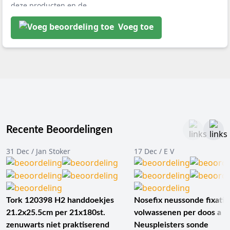
deze producten en de
snelle levering...
Voeg toe
Recente Beoordelingen
31 Dec / Jan Stoker
17 Dec / E V
Tork 120398 H2 handdoekjes
Nosefix neussonde fixatie
21.2x25.5cm per 21x180st.
volwassenen per doos a 1
zenuwarts niet praktiserend
Neuspleisters sonde