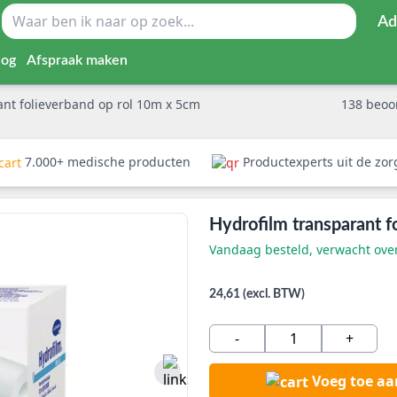
Ad
log
Afspraak maken
ant folieverband op rol 10m x 5cm
138
beoo
7.000+ medische producten
Productexperts uit de zo
Hydrofilm transparant f
Vandaag besteld, verwacht ov
24,61 (excl. BTW)
-
+
Voeg toe a