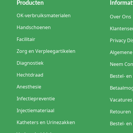
Producten
Informat
OK-verbruiksmaterialen
Over Ons
Handschoenen
Klantense
Facilitair
Privacy Di
Zorg en Verpleegartikelen
Algemene
Diagnostiek
Neem Con
Hechtdraad
Bestel- e
Anesthesie
Betaalmog
Infectiepreventie
Vacatures
Injectiemateriaal
Retouren
Katheters en Urinezakken
Bestel- e