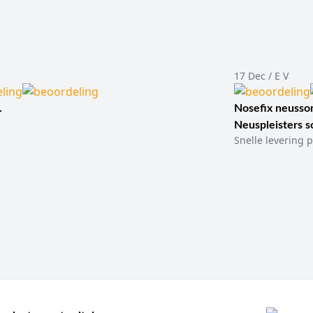
17 Dec / E V
.
Nosefix neusson
Neuspleisters 
Snelle levering p