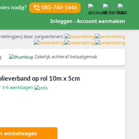
vies nodig?
085-744-1446
Inloggen - Account aanmaken
rdeling(en) door zorgverleners
rg
Zakelijk achteraf betaalgemak
olieverband op rol 10m x 5cm
er 3-6 werkdagen
an winkelwagen