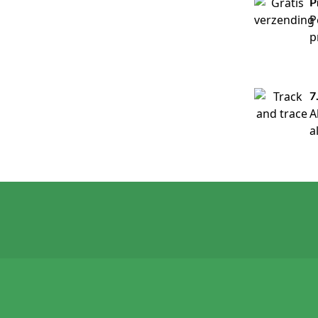
P
P
p
7
A
a