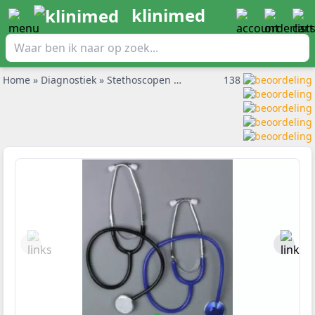
klinimed
Home
»
Diagnostiek
»
Stethoscopen
»
Stethoscoop Enkelzijdig Kleu
138