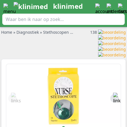
klinimed
Home
»
Diagnostiek
»
Stethoscopen
»
Stethoscoop Enkelzijdig Kle
138