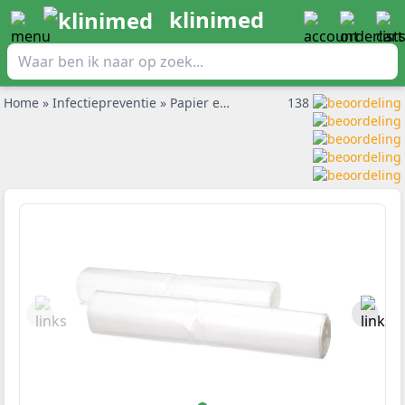
klinimed
Home
»
Infectiepreventie
»
Papier en onderzoekbankrollen
138
»
Tork 