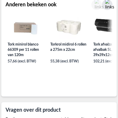
Anderen bekeken ook
Tork minirol blanco
Torkrol midirol 6 rollen
Tork afvalzakke
66309 per 11 rollen
a 275m x 22cm
afvalbak 5L,
van 120m
39x39x12cm, d
1000 stuks
57,66 (excl. BTW)
55,38 (excl. BTW)
102,21 (excl. 
Vragen over dit product