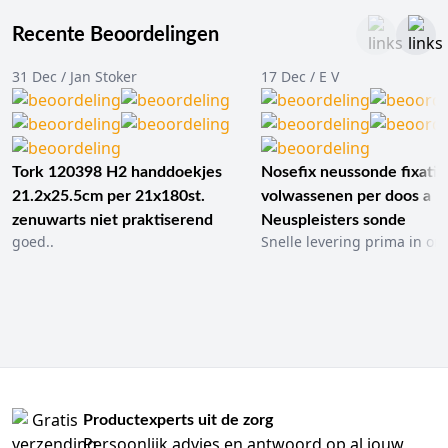
Recente Beoordelingen
31 Dec / Jan Stoker
17 Dec / E V
Tork 120398 H2 handdoekjes
Nosefix neussonde fixatie
21.2x25.5cm per 21x180st.
volwassenen per doos a 1
zenuwarts niet praktiserend
Neuspleisters sonde
goed..
Snelle levering prima in ord
Productexperts uit de zorg
Persoonlijk advies en antwoord op al jouw