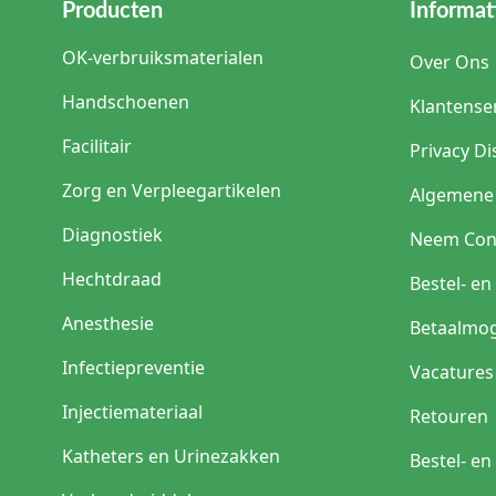
Producten
Informat
OK-verbruiksmaterialen
Over Ons
Handschoenen
Klantense
Facilitair
Privacy Di
Zorg en Verpleegartikelen
Algemene
Diagnostiek
Neem Con
Hechtdraad
Bestel- e
Anesthesie
Betaalmog
Infectiepreventie
Vacatures
Injectiemateriaal
Retouren
Katheters en Urinezakken
Bestel- e