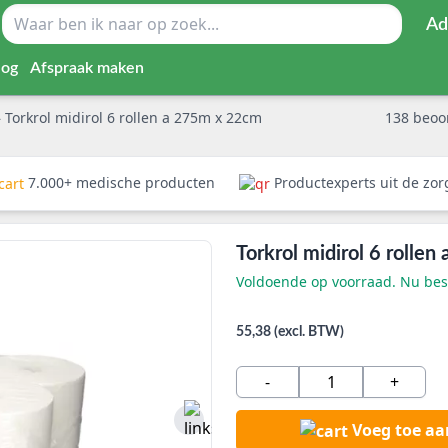
Ad
log
Afspraak maken
»
Torkrol midirol 6 rollen a 275m x 22cm
138
beoo
7.000+ medische producten
Productexperts uit de zo
Torkrol midirol 6 rolle
Voldoende op voorraad. Nu best
55,38 (excl. BTW)
-
+
Voeg toe a