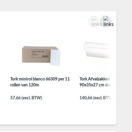
Tork minirol blanco 66309 per 11
Tork Afvalzakken 50 ltr wit
rollen van 120m
90x35x27 cm doos à 250 stu
57,66 (excl. BTW)
140,66 (excl. BTW)