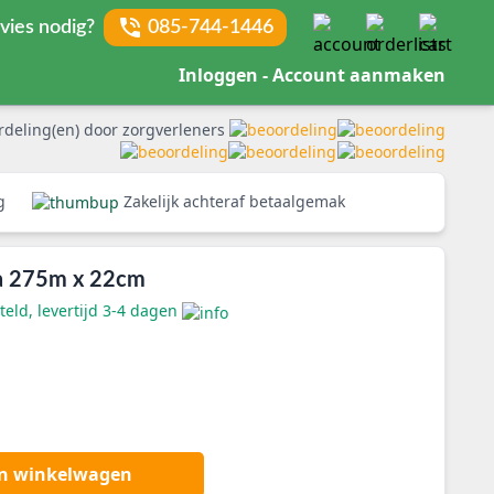
vies nodig?
085-744-1446
Inloggen - Account aanmaken
rdeling(en) door zorgverleners
rg
Zakelijk achteraf betaalgemak
n a 275m x 22cm
eld, levertijd 3-4 dagen
an winkelwagen