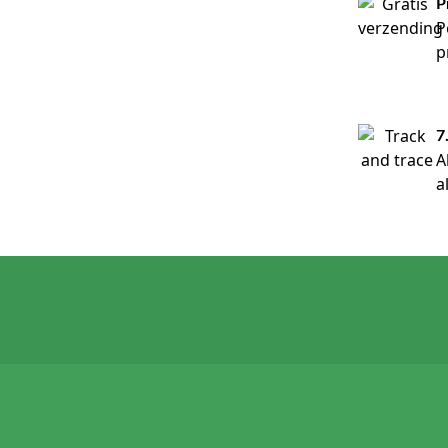
P
P
p
7
A
a