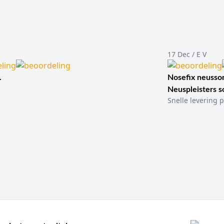
17 Dec / E V
.
Nosefix neusson
Neuspleisters 
Snelle levering p